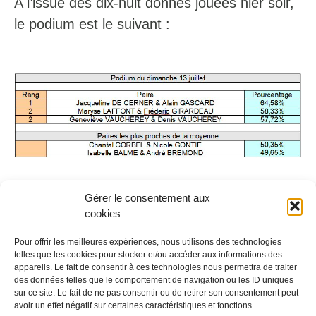
A l’issue des dix-huit donnes jouées hier soir,
le podium est le suivant :
Pour consulter le classement provisoire du
Gérer le consentement aux
cookies
challenge rendez vous sur le site
:
bridgegascogne
(rubrique Tournois Real
Pour offrir les meilleures expériences, nous utilisons des technologies
telles que les cookies pour stocker et/ou accéder aux informations des
Bridge)
appareils. Le fait de consentir à ces technologies nous permettra de traiter
des données telles que le comportement de navigation ou les ID uniques
Chantal CORBEL et Nicole GONTIE, de
sur ce site. Le fait de ne pas consentir ou de retirer son consentement peut
avoir un effet négatif sur certaines caractéristiques et fonctions.
même qu’Isabelle BALME et André